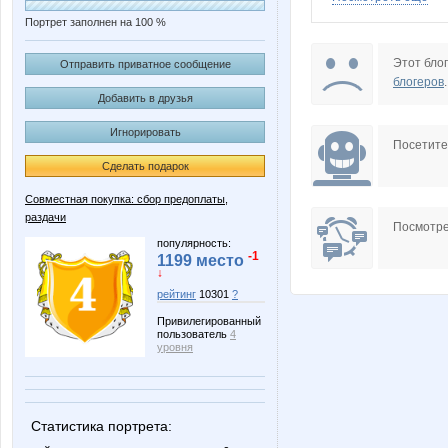
Портрет заполнен на 100 %
LEONOCHKA
Lenuik
Этот блог
Отправить приватное сообщение
блогеров
.
Добавить в друзья
Игнорировать
algorodilova
deleina8
Посетит
Сделать подарок
Совместная покупка: сбор предоплаты,
раздачи
p4elka52
policy
Посмотре
популярность:
-1
1199 место
↓
рейтинг
10301
?
помощник орга Червонная дама
со
Привилегированный
пользователь
4
уровня
Дашуленька
ИГРУШ
Статистика портрета: