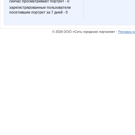
сейчас просматривают портрет - 0
зарегистрированные пользователи
посетившие портрет за 7 дней - 0
Окна-ПрестижСК
Окс
© 2026 ООО «Сеть городских порталов» ·
Реклама н
Танюсься@@@
Тината
79991217289