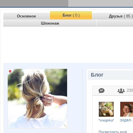
Блог
( 0 )
Основное
Друзья
( 85 )
Шпионаж
Блог
230
*sneginka*
3Н
Посмотреть ещё